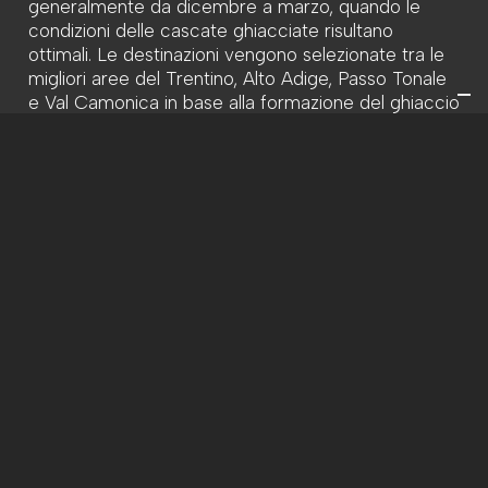
generalmente da dicembre a marzo, quando le
condizioni delle cascate ghiacciate risultano
ottimali. Le destinazioni vengono selezionate tra le
migliori aree del Trentino, Alto Adige, Passo Tonale
e Val Camonica in base alla formazione del ghiaccio
e alle condizioni nivo-meteorologiche.
Perché con guida alpina
Maggiore sicurezza durante tutta l’attività.
Accesso alle migliori location del momento.
Apprendimento corretto delle tecniche di
arrampicata su ghiaccio.
Gestione professionale del rischio in ambiente
alpino.
Progressione più rapida ed efficace.
Possibilità di sviluppare autonomia per future
salite.