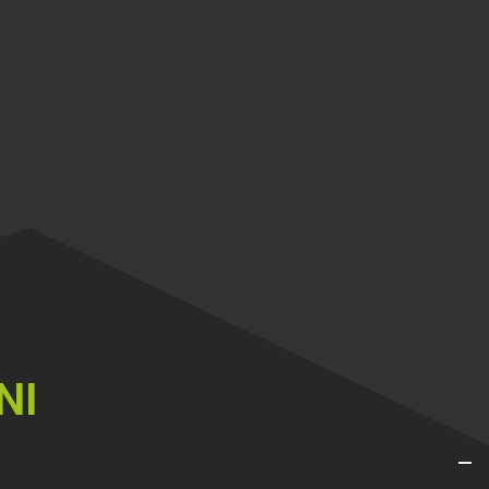
PINISMO & PLAISIR
 &
ALTA
CCHETTE DA NEVE
K
MONTAGNA
LA TUA META
NI