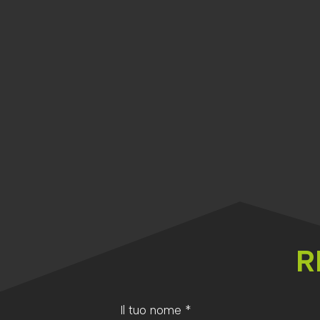
ARRAMPICATA
VIA FERRATA
SCI IN PISTA
S
GHIACCIO & MIS
R
Il tuo nome
*