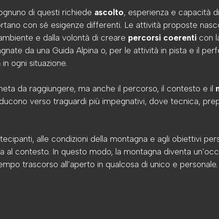
e ognuno di questi richiede
ascolto
, esperienza e capacità d
ano con sé esigenze differenti. Le attività proposte nasc
’ambiente e dalla volontà di creare
percorsi coerenti
con la
ate da una Guida Alpina o, per le attività in pista e il per
à
in ogni situazione.
meta da raggiungere, ma anche il percorso, il contesto e il
conducono verso traguardi più impegnativi, dove tecnica, p
artecipanti, alle condizioni della montagna e agli obiettivi 
 al contesto. In questo modo, la montagna diventa un’occas
empo trascorso all’aperto in qualcosa di unico e personale.