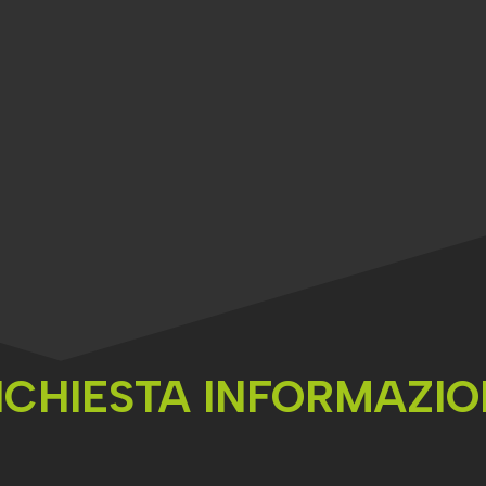
TREKKING
AL
CANYONING
CIALPINISMO
RA
RIVER TRE
TO
FREERIDE
ICHIESTA INFORMAZIO